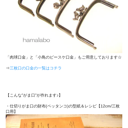
「肉球口金」と「小鳥のピースケ口金」もご用意しております☆
⇒
三枚口の口金の一覧はコチラ
【こんな"がま口"が作れます♪】
・仕切りがま口の財布(ペッタンコ)の型紙＆レシピ【12cm/三枚
口用】