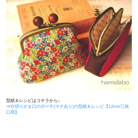
型紙＆レシピはコチラから↓
⇒
仕切りがま口のポーチ(マチあり)の型紙＆レシピ【12cm/三枚
口用】