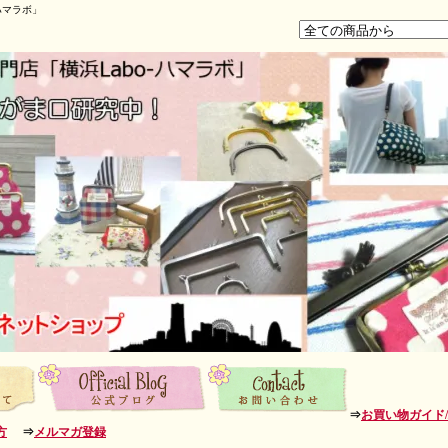
ハマラボ」
⇒
お買い物ガイド
方
⇒
メルマガ登録