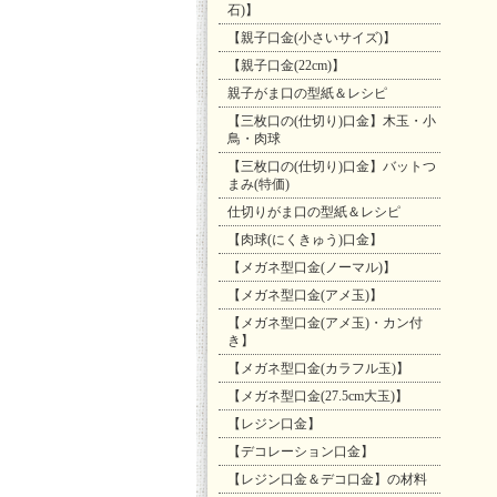
石)】
【親子口金(小さいサイズ)】
【親子口金(22cm)】
親子がま口の型紙＆レシピ
【三枚口の(仕切り)口金】木玉・小
鳥・肉球
【三枚口の(仕切り)口金】バットつ
まみ(特価)
仕切りがま口の型紙＆レシピ
【肉球(にくきゅう)口金】
【メガネ型口金(ノーマル)】
【メガネ型口金(アメ玉)】
【メガネ型口金(アメ玉)・カン付
き】
【メガネ型口金(カラフル玉)】
【メガネ型口金(27.5cm大玉)】
【レジン口金】
【デコレーション口金】
【レジン口金＆デコ口金】の材料