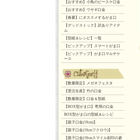
【おすすめ】小鳥のピースケ口金
【おすすめ】ウサギ口金
【春夏】にオススメするがま口
【デッドストック】訳ありアイテ
ム
【型紙＆レシピ】一覧
【ピックアップ】スマートがま口
【ピックアップ】がま口マルチケ
ース
【数量限定】メガネフェスタ
【受注生産】竹の口金
【数量限定】口金＆型紙
【BOX型がま口】専用の口金
BOX型がま口の型紙＆レシピ
【親子口金(19cm)】
【親子口金(19cmフクロウ)】
【親子口金(19cmスマイル刻印の碁