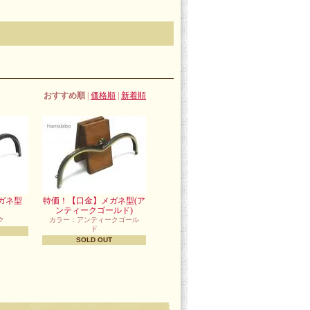
おすすめ順
|
価格順
|
新着順
ガネ型
特価！【口金】メガネ型(ア
ンティークゴールド)
ク
カラー：アンティークゴール
ド
SOLD OUT