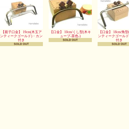
【親子口金】 19cm(木玉ア
【口金】 10cm/くし型(木キ
【口金】 18cm/角
ンティークゴールド)・カン
ューブ-茶色-)
ンティークゴールド
付き
付き
SOLD OUT
SOLD OUT
SOLD OUT