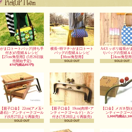
がま口トートバッグ(持ち手
横長<特マチ>がま口トート
A4スッポリ縦長が
付き)の型紙＆レシピ
バッグの型紙＆レシピ
りバッグの型紙＆
【27cm/角型用】(5月26日販
【30cm/角型用】
【24cm/角型
売開始予定)
SOLD OUT
SOLD OUT
870円(税込957円)
【親子口金】 22cm(アメ玉×
【親子口金】 19cm(肉球×ア
【口金】メガネ型(
碁石)・アンティークゴール
ンティークゴールド)・カン
ンティークゴール
ド(6月27日より再販売)
付き(7月28日より再販売)
1,000円(税込1,10
SOLD OUT
SOLD OUT