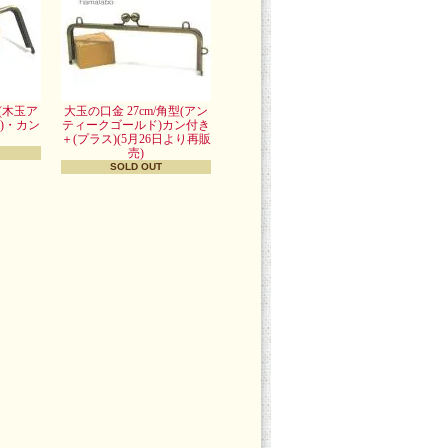
型(木玉ア
大玉の口金 27cm/角型(アン
)・カン
ティークゴールド)カン付き
＋(プラス)(5月26日より再販
売)
SOLD OUT