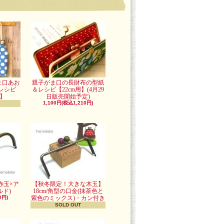
ま口あお
親子がま口の長財布の型紙
レシピ
＆レシピ【22cm用】(4月29
用】
日販売開始予定)
1,100円(税込1,210円)
赤玉×ア
【秋冬限定！大きな木玉】
ド)
18cm/角型の口金(抹茶色と
0円)
紫色のミックス)・カン付き
SOLD OUT