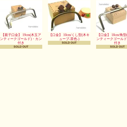
【親子口金】 19cm(木玉ア
【口金】 10cm/くし型(木キ
【口金】 18cm/角
ンティークゴールド)・カン
ューブ-茶色-)
ンティークゴールド
付き
付き
SOLD OUT
SOLD OUT
SOLD OUT