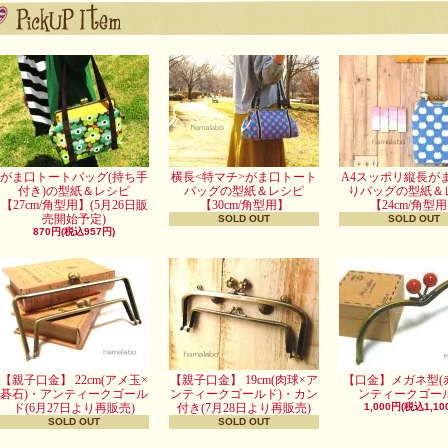
がま口トートバッグ(持ち手
横長<特マチ>がま口トート
A4スッポリ縦長が
付き)の型紙＆レシピ
バッグの型紙＆レシピ
りバッグの型紙＆
【27cm/角型用】(5月26日販
【30cm/角型用】
【24cm/角型
売開始予定)
SOLD OUT
SOLD OUT
870円(税込957円)
【親子口金】 22cm(アメ玉×
【親子口金】 19cm(肉球×ア
【口金】メガネ型(
碁石)・アンティークゴール
ンティークゴールド)・カン
ンティークゴール
ド(6月27日より再販売)
付き(7月28日より再販売)
1,000円(税込1,10
SOLD OUT
SOLD OUT