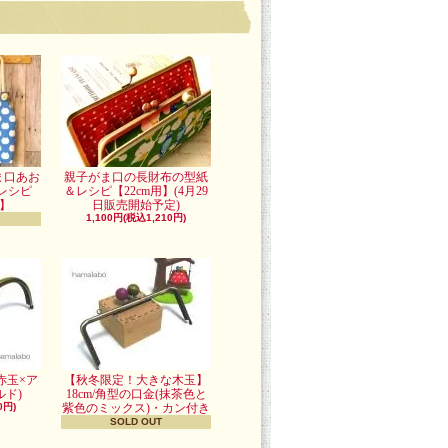
ま口あお
親子がま口の長財布の型紙
レシピ
＆レシピ【22cm用】(4月29
用】
日販売開始予定)
1,100円(税込1,210円)
赤玉×ア
【秋冬限定！大きな木玉】
ド)
18cm/角型の口金(抹茶色と
0円)
紫色のミックス)・カン付き
SOLD OUT