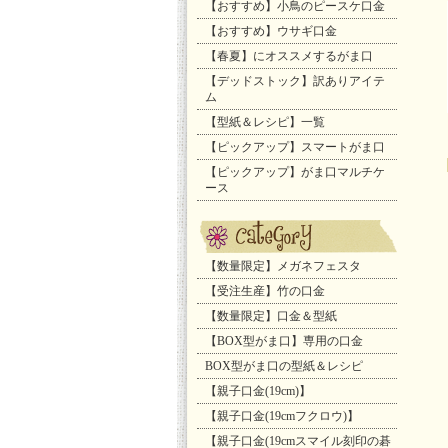
【おすすめ】小鳥のピースケ口金
【おすすめ】ウサギ口金
【春夏】にオススメするがま口
【デッドストック】訳ありアイテ
ム
【型紙＆レシピ】一覧
【ピックアップ】スマートがま口
【ピックアップ】がま口マルチケ
ース
【数量限定】メガネフェスタ
【受注生産】竹の口金
【数量限定】口金＆型紙
【BOX型がま口】専用の口金
BOX型がま口の型紙＆レシピ
【親子口金(19cm)】
【親子口金(19cmフクロウ)】
【親子口金(19cmスマイル刻印の碁