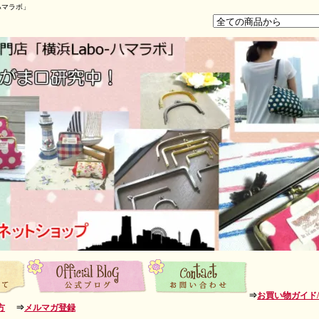
ハマラボ」
⇒
お買い物ガイド
方
⇒
メルマガ登録