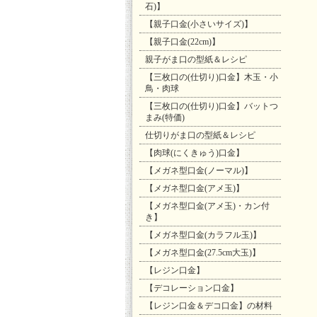
石)】
【親子口金(小さいサイズ)】
【親子口金(22cm)】
親子がま口の型紙＆レシピ
【三枚口の(仕切り)口金】木玉・小
鳥・肉球
【三枚口の(仕切り)口金】バットつ
まみ(特価)
仕切りがま口の型紙＆レシピ
【肉球(にくきゅう)口金】
【メガネ型口金(ノーマル)】
【メガネ型口金(アメ玉)】
【メガネ型口金(アメ玉)・カン付
き】
【メガネ型口金(カラフル玉)】
【メガネ型口金(27.5cm大玉)】
【レジン口金】
【デコレーション口金】
【レジン口金＆デコ口金】の材料