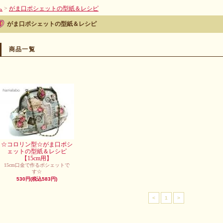
ム
>
がま口ポシェットの型紙＆レシピ
がま口ポシェットの型紙＆レシピ
商品一覧
☆コロリン型☆がま口ポシ
ェットの型紙＆レシピ
【15cm用】
15cm口金で作るポシェットで
す☆
530円(税込583円)
<
1
>