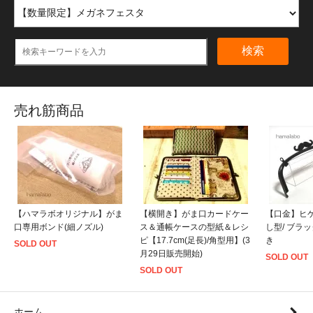
検索
売れ筋商品
【ハマラボオリジナル】がま
【横開き】がま口カードケー
【口金】ヒゲ口
口専用ボンド(細ノズル)
ス＆通帳ケースの型紙＆レシ
し型/ ブラ
ピ【17.7cm(足長)/角型用】(3
き
SOLD OUT
月29日販売開始)
SOLD OUT
SOLD OUT
ホーム