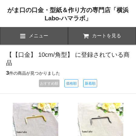
がま口の口金・型紙＆作り方の専門店「横浜
Labo-ハマラボ」
メニュー
カートを見る
【【口金】 10cm/角型】 に登録されている商
品
3
件の商品が見つかりました
おすすめ順
価格順
新着順