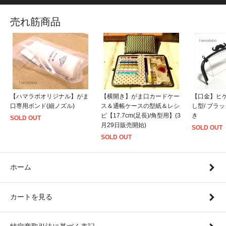
売れ筋商品
【ハマラボオリジナル】がま
【横開き】がま口カードケー
【口金】ヒゲ口
口専用ボンド(細ノズル)
ス＆通帳ケースの型紙＆レシ
し型/ ブラ
ピ【17.7cm(足長)/角型用】(3
き
SOLD OUT
月29日販売開始)
SOLD OUT
SOLD OUT
ホーム
カートを見る