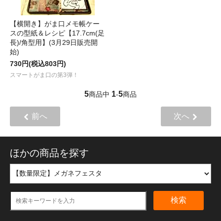
【横開き】がま口メモ帳ケー
スの型紙＆レシピ【17.7cm(足
長)/角型用】(3月29日販売開
始)
730円(税込803円)
スマートがま口の第3弾！
5
1
5
商品中
-
商品
前へ
次へ
ほかの商品を探す
検索