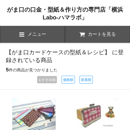
がま口の口金・型紙＆作り方の専門店「横浜
Labo-ハマラボ」
メニュー
カートを見る
【がま口カードケースの型紙＆レシピ】 に登
録されている商品
5
件の商品が見つかりました
おすすめ順
価格順
新着順