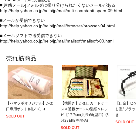
■[迷惑メール]フォルダに振り分けられたくないメールがある
http://help.yahoo.co.jp/help/jp/mail/anti-spam/anti-spam-09.html
■メールが受信できない
http://help.yahoo.co.jp/help/jp/mail/browser/browser-04.html
■メールソフトで送受信できない
http://help.yahoo.co.jp/help/jp/mail/mailsoft/mailsoft-09.html
売れ筋商品
【ハマラボオリジナル】がま
【横開き】がま口カードケー
【口金】ヒゲ口
口専用ボンド(細ノズル)
ス＆通帳ケースの型紙＆レシ
し型/ ブラ
ピ【17.7cm(足長)/角型用】(3
き
SOLD OUT
月29日販売開始)
SOLD OUT
SOLD OUT