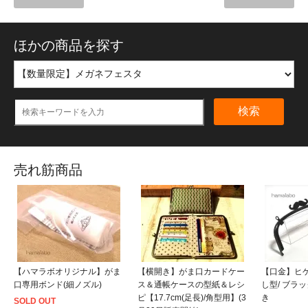
ほかの商品を探す
検索
売れ筋商品
【ハマラボオリジナル】がま
【横開き】がま口カードケー
【口金】ヒゲ口
口専用ボンド(細ノズル)
ス＆通帳ケースの型紙＆レシ
し型/ ブラ
ピ【17.7cm(足長)/角型用】(3
き
SOLD OUT