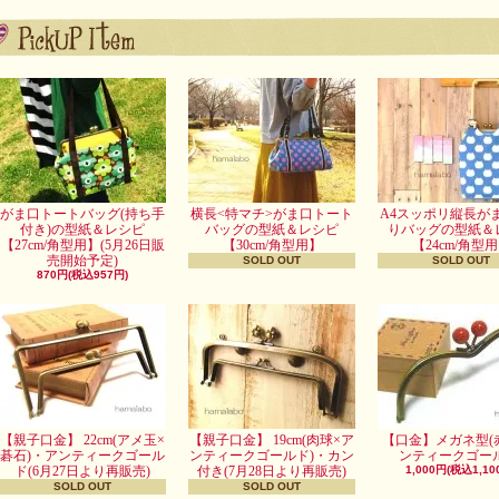
がま口トートバッグ(持ち手
横長<特マチ>がま口トート
A4スッポリ縦長が
付き)の型紙＆レシピ
バッグの型紙＆レシピ
りバッグの型紙＆
【27cm/角型用】(5月26日販
【30cm/角型用】
【24cm/角型
売開始予定)
SOLD OUT
SOLD OUT
870円(税込957円)
【親子口金】 22cm(アメ玉×
【親子口金】 19cm(肉球×ア
【口金】メガネ型(
碁石)・アンティークゴール
ンティークゴールド)・カン
ンティークゴール
ド(6月27日より再販売)
付き(7月28日より再販売)
1,000円(税込1,10
SOLD OUT
SOLD OUT