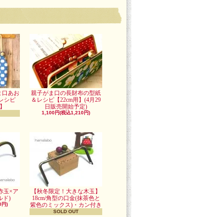
ま口あお
親子がま口の長財布の型紙
レシピ
＆レシピ【22cm用】(4月29
用】
日販売開始予定)
1,100円(税込1,210円)
赤玉×ア
【秋冬限定！大きな木玉】
ド)
18cm/角型の口金(抹茶色と
0円)
紫色のミックス)・カン付き
SOLD OUT