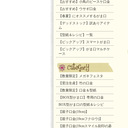
【おすすめ】小鳥のピースケ口金
【おすすめ】ウサギ口金
【春夏】にオススメするがま口
【デッドストック】訳ありアイテ
ム
【型紙＆レシピ】一覧
【ピックアップ】スマートがま口
【ピックアップ】がま口マルチケ
ース
【数量限定】メガネフェスタ
【受注生産】竹の口金
【数量限定】口金＆型紙
【BOX型がま口】専用の口金
BOX型がま口の型紙＆レシピ
【親子口金(19cm)】
【親子口金(19cmフクロウ)】
【親子口金(19cmスマイル刻印の碁