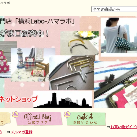
ハマラボ」
⇒
お買い物ガイド
方
⇒
メルマガ登録