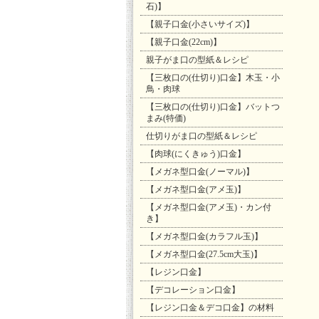
石)】
【親子口金(小さいサイズ)】
【親子口金(22cm)】
親子がま口の型紙＆レシピ
【三枚口の(仕切り)口金】木玉・小
鳥・肉球
【三枚口の(仕切り)口金】バットつ
まみ(特価)
仕切りがま口の型紙＆レシピ
【肉球(にくきゅう)口金】
【メガネ型口金(ノーマル)】
【メガネ型口金(アメ玉)】
【メガネ型口金(アメ玉)・カン付
き】
【メガネ型口金(カラフル玉)】
【メガネ型口金(27.5cm大玉)】
【レジン口金】
【デコレーション口金】
【レジン口金＆デコ口金】の材料