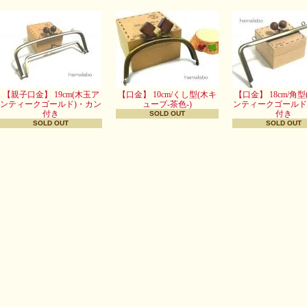
【親子口金】 19cm(木玉ア
【口金】 10cm/くし型(木キ
【口金】 18cm/角
ンティークゴールド)・カン
ューブ-茶色-)
ンティークゴールド
付き
付き
SOLD OUT
SOLD OUT
SOLD OUT