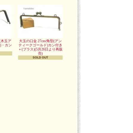
型(木玉ア
大玉の口金 27cm/角型(アン
)・カン
ティークゴールド)カン付き
＋(プラス)(5月26日より再販
売)
SOLD OUT