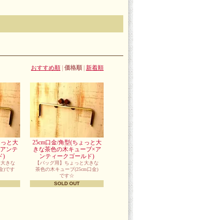
おすすめ順
|
価格順
|
新着順
ょっと大
25cm口金/角型(ちょっと大
×アンテ
きな茶色の木キューブ×ア
)
ンティークゴールド)
と大きな
【バッグ用】ちょっと大きな
金)です
茶色の木キューブ(25cm口金)
です☆
SOLD OUT